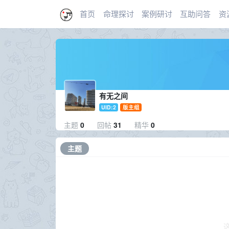
首页
命理探讨
案例研讨
互助问答
资
有无之间
UID:2
版主组
主题
0
回帖
31
精华
0
主题