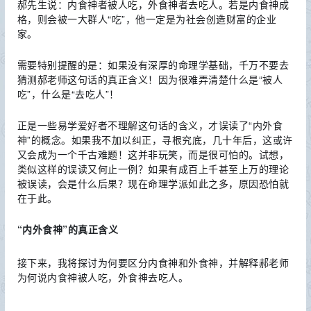
郝先生说：内食神者被人吃，外食神者去吃人。若是内食神成
格，则会被一大群人“吃”，他一定是为社会创造财富的企业
家。
需要特别提醒的是：如果没有深厚的命理学基础，千万不要去
猜测郝老师这句话的真正含义！因为很难弄清楚什么是“被人
吃”，什么是“去吃人”！
正是一些易学爱好者不理解这句话的含义，才误读了“内外食
神”的概念。如果我不加以纠正，寻根究底，几十年后，这或许
又会成为一个千古难题！这并非玩笑，而是很可怕的。试想，
类似这样的误读又何止一例？如果有成百上千甚至上万的理论
被误读，会是什么后果？现在命理学派如此之多，原因恐怕就
在于此。
“内外食神”的真正含义
接下来，我将探讨为何要区分内食神和外食神，并解释郝老师
为何说内食神被人吃，外食神去吃人。