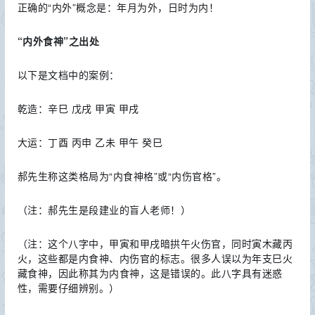
正确的“内外”概念是：年月为外，日时为内！
“内外食神”之出处
以下是文档中的案例：
乾造：辛巳 戊戌 甲寅 甲戌
大运：丁酉 丙申 乙未 甲午 癸巳
郝先生称这类格局为“内食神格”或“内伤官格”。
（注：郝先生是段建业的盲人老师！）
（注：这个八字中，甲寅和甲戌暗拱午火伤官，同时寅木藏丙
火，这些都是内食神、内伤官的标志。很多人误以为年支巳火
藏食神，因此称其为内食神，这是错误的。此八字具有迷惑
性，需要仔细辨别。）