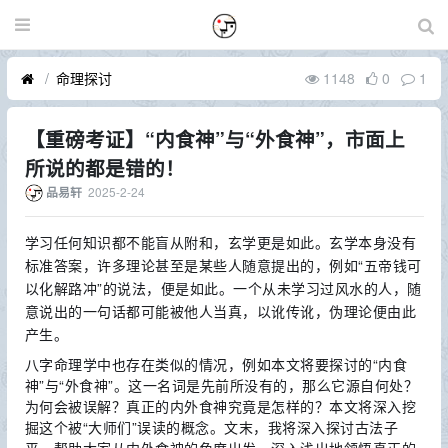
命理探讨
1148
0
1
【重磅考证】“内食神”与“外食神”，市面上
所说的都是错的！
2025-2-24
品易轩
学习任何知识都不能盲从附和，玄学更是如此。玄学本身没有
标准答案，许多理论甚至是某些人随意提出的，例如“五帝钱可
以化解路冲”的说法，便是如此。一个从未学习过风水的人，随
意说出的一句话都可能被他人当真，以讹传讹，伪理论便由此
产生。
八字命理学中也存在类似的情况，例如本文将要探讨的“内食
神”与“外食神”。这一名词是先前所没有的，那么它源自何处？
为何会被误解？真正的内外食神究竟是怎样的？本文将深入挖
掘这个被“大师们”误读的概念。文末，我将深入探讨古法子