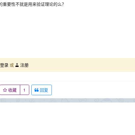
的重要性不就是用来验证理论的么？
登录
或
注册
收藏
1
回复