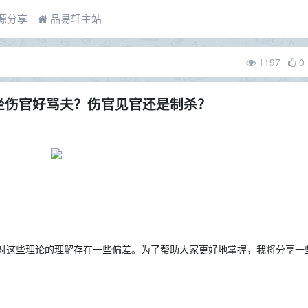
源分享
品易轩主站
1197
0
坐伤官好骂夫？伤官见官还是制杀？
对这些理论的理解存在一些偏差。为了帮助大家更好地掌握，我将分享一