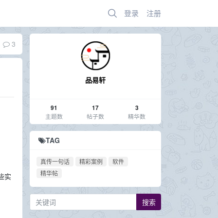
登录
注册
3
品易轩
91
17
3
主题数
帖子数
精华数
TAG
真传一句话
精彩案例
软件
精华帖
些实
搜索