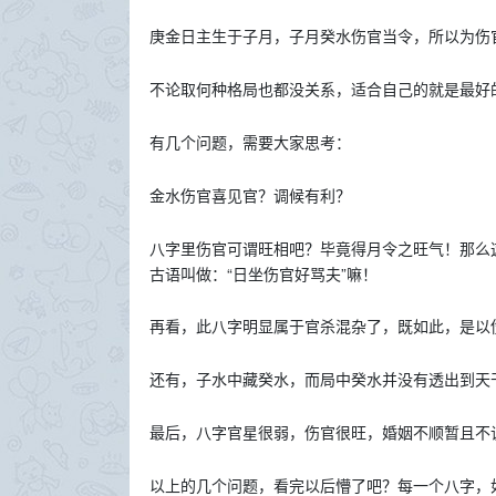
庚金日主生于子月，子月癸水伤官当令，所以为伤
不论取何种格局也都没关系，适合自己的就是最好
有几个问题，需要大家思考：
金水伤官喜见官？调候有利？
八字里伤官可谓旺相吧？毕竟得月令之旺气！那么
古语叫做：“日坐伤官好骂夫”嘛！
再看，此八字明显属于官杀混杂了，既如此，是以
还有，子水中藏癸水，而局中癸水并没有透出到天
最后，八字官星很弱，伤官很旺，婚姻不顺暂且不
以上的几个问题，看完以后懵了吧？每一个八字，