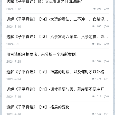
透解《子平真诠》15：大运看法之何谓动静？
2024-8-12
996
0
透解《子平真诠》【14】-大运的看法、二不冲一、官杀混杂
等
2024-8-10
1165
0
透解《子平真诠》【13】-六亲宫与六亲星、六亲定位、论妻
与子
2024-8-2
1650
0
用古法配合格局法，来分析一个精彩案例。
2024-7-28
1384
4
透解《子平真诠》【12】-神煞的用法、以及何时才以外格取
格
2024-7-24
1071
1
透解《子平真诠》【11】-调候重要与否、墓库要不要冲开
2024-7-19
1019
0
透解《子平真诠》【10】-格局的变化
2024-7-16
1047
1