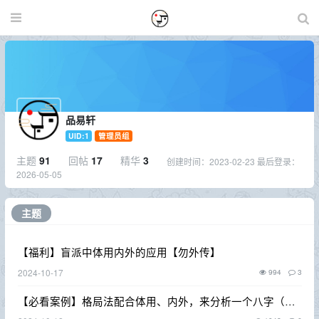
品易轩
UID:1
管理员组
主题
91
回帖
17
精华
3
创建时间：
2023-02-23
最后登录：
2026-05-05
主题
【福利】盲派中体用内外的应用【勿外传】
2024-10-17
994
3
【必看案例】格局法配合体用、内外，来分析一个八字（希
望对大家有所启发）。