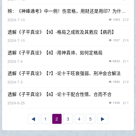
辨：《神峰通考》中一例！伤官格，用财还是用印？为什么
富？
2024-7-10
1063
2
透解《子平真诠》【9】-格局之成败及其救应【病药】
2024-7-10
1037
0
透解《子平真诠》【8】-用神真谛、如何定格局
2024-7-4
6933
1
透解《子平真诠》【7】-论十干旺衰强弱、刑冲会合解法
2024-7-3
1690
2
透解《子平真诠》【6】-论十干配合性情、合而不合
2024-6-25
1446
1
◀
1
2
3
4
5
▶