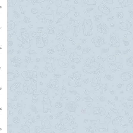
8
7
6
1
5
6
6