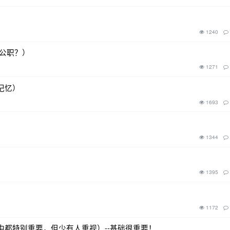
1240
是公职？）
1271
记忆）
1693
1344
1395
1172
派中都特别重要，但少有人重视）--基础很重要！