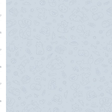
7
5
7
6
7
6