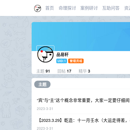
首页
命理探讨
案例研讨
互助问答
资
品易轩
UID:1
管理员组
主题
91
回帖
17
精华
3
主题
“宾”与“主”这个概念非常重要，大家一定要仔细
2023-3-31
【2023.3.29】乾造：十一月壬水（大运走得
2023-3-31