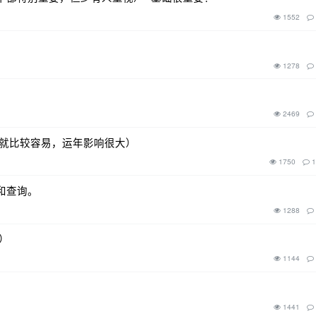
1552
1278
2469
得财就比较容易，运年影响很大）
1750
1
和查询。
1288
强）
1144
1441