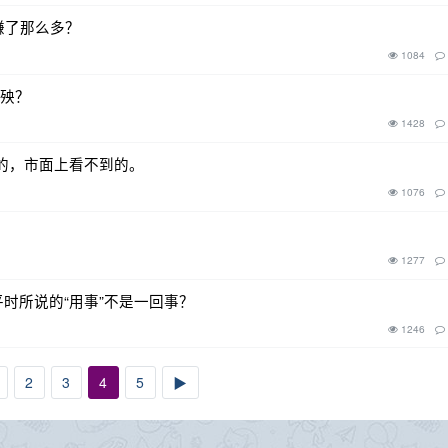
年赚了那么多？
1084
遭殃？
1428
的，市面上看不到的。
1076
1277
时所说的“用事”不是一回事？
1246
2
3
4
5
▶