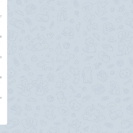
7
8
3
8
4