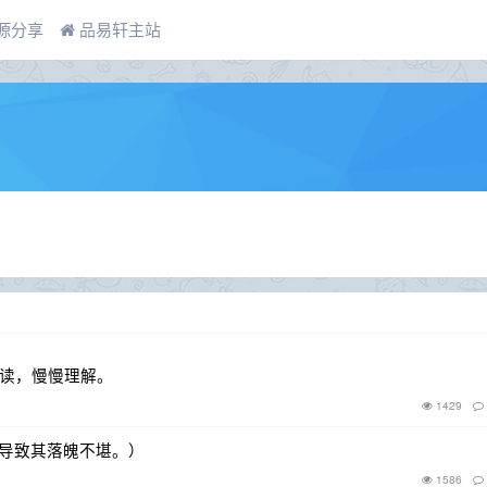
源分享
品易轩主站
阅读，慢慢理解。
1429
差，导致其落魄不堪。）
1586