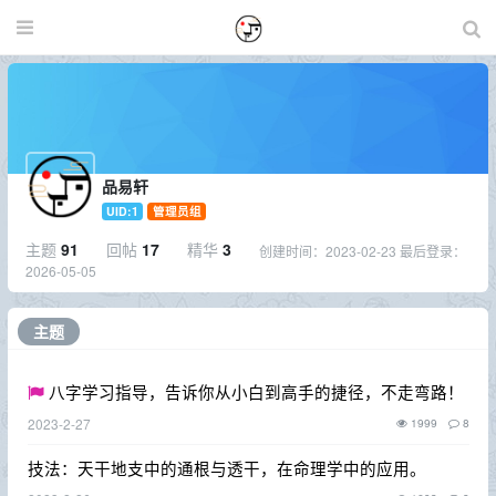
品易轩
UID:1
管理员组
主题
91
回帖
17
精华
3
创建时间：
2023-02-23
最后登录：
2026-05-05
主题
八字学习指导，告诉你从小白到高手的捷径，不走弯路！
2023-2-27
1999
8
技法：天干地支中的通根与透干，在命理学中的应用。