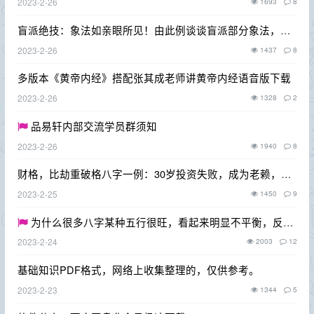
2023-2-26
1693
8
盲派绝技：象法如亲眼所见！由此例谈谈盲派部分象法，在
八字中的应用！
2023-2-26
1437
8
多版本《黄帝内经》搭配张其成老师讲黄帝内经语音版下载
2023-2-26
1328
2
品易轩内部交流学员群须知
2023-2-26
1940
8
财格，比劫重破格八字一例：30岁投资失败，成为老赖，欠
款八十多万。
2023-2-25
1450
9
为什么很多八字某种五行很旺，看起来明显不平衡，反而
不见凶？
2023-2-24
2003
12
基础知识PDF格式，网络上收集整理的，仅供参考。
2023-2-23
1344
5