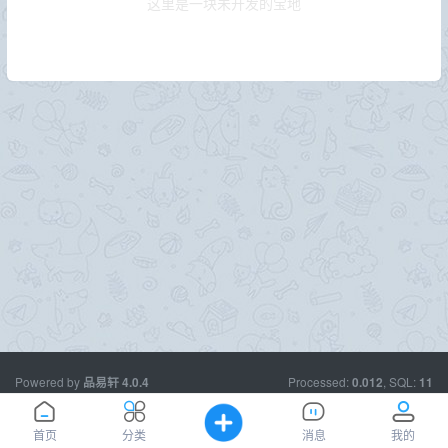
这里是一块未开发的宝地
Powered by
Processed:
, SQL:
品易轩
4.0.4
0.012
11
欢迎您，我们一起前行。--
品易轩：
www.usece.com
首页
分类
消息
我的