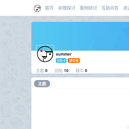
首页
命理探讨
案例研讨
互助问答
资
summer
UID:4
游客组
主题
0
回帖
10
精华
0
主题