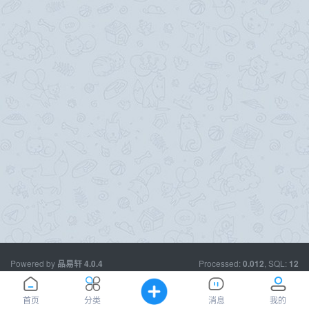
Powered by
Processed:
, SQL:
品易轩
4.0.4
0.012
12
欢迎您，我们一起前行。--
品易轩：
www.usece.com
首页
分类
消息
我的