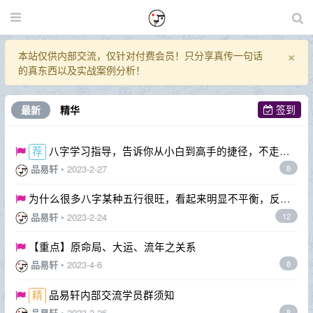
×
本站仅供内部交流，仅针对付费会员！只分享真传一句话
的真东西以及实战案例分析！
签到
最新
精华
八字学习指导，告诉你从小白到高手的捷径，不走弯
路！
品易轩
•
2023-2-27
8
为什么很多八字某种五行很旺，看起来明显不平衡，反而
不见凶？
品易轩
•
2023-2-24
12
【重点】原命局、大运、流年之关系
品易轩
•
2023-4-6
8
品易轩内部交流学员群须知
品易轩
•
2023-2-26
8