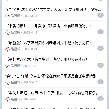
“宾”与“主”这个概念非常重要，大家一定要仔细阅读，慢慢理
解。
品易轩
•
2023-3-31
6
【书香门第】十一月癸水（建禄格，比肩旺见偏财。）
品易轩
•
2023-4-14
5
【最新版】八字基础知识图表与图片下载（便于记忆）
品易轩
•
2023-3-24
7
【平】六月乙木（伤官生财，也得走用神大运才行）
品易轩
•
2023-7-8
4
“穿”、“害”详解（“穿害”不论在传统子平还是盲派中都特别重
要，但少有人重视）--基础很重要！
品易轩
•
2023-3-17
8
【案例】坤造：戊申 己未 壬寅 甲辰，同样是食伤制官杀，此
例为何普通？
品易轩
•
2025-4-8
4