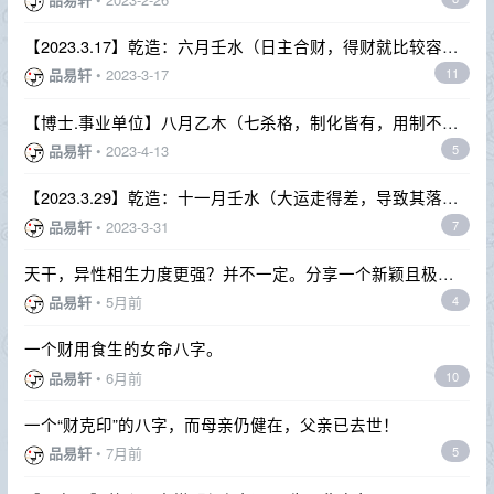
【2023.3.17】乾造：六月壬水（日主合财，得财就比较容
易，运年影响很大）
品易轩
•
2023-3-17
11
【博士.事业单位】八月乙木（七杀格，制化皆有，用制不用
化）
品易轩
•
2023-4-13
5
【2023.3.29】乾造：十一月壬水（大运走得差，导致其落魄
不堪。）
品易轩
•
2023-3-31
7
天干，异性相生力度更强？并不一定。分享一个新颖且极具
说服力的理论。
品易轩
•
5月前
4
一个财用食生的女命八字。
品易轩
•
6月前
10
一个“财克印”的八字，而母亲仍健在，父亲已去世！
品易轩
•
7月前
5