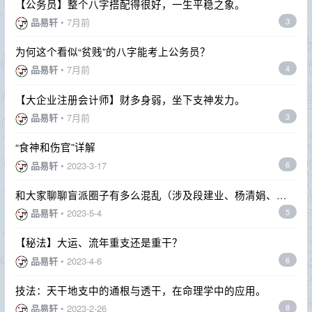
【公务员】整个八字搭配得很好，一生平稳之象。
品易轩
•
7月前
3
为何这个看似“贫贱”的八字能考上公务员？
品易轩
•
7月前
4
【大企业注册会计师】财多身弱，坐下支神发力。
品易轩
•
7月前
3
“食神和伤官”详解
品易轩
•
2023-3-17
6
和大家聊聊盲派圈子有多么混乱（涉及段建业、杨清娟、金
镖门等）
品易轩
•
2023-5-4
5
【秘法】大运、流年重支还是重干？
品易轩
•
2023-4-6
6
技法：天干地支中的通根与透干，在命理学中的应用。
品易轩
•
2023-2-26
8