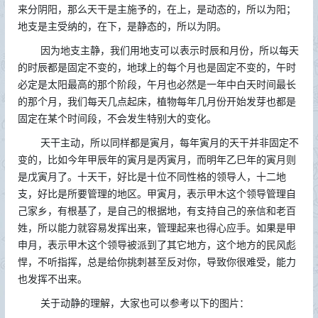
来分阴阳，那么天干是主施予的，在上，是动态的，所以为阳；
地支是主受纳的，在下，是静态的，所以为阴。
因为地支主静，我们用地支可以表示时辰和月份，所以每天
的时辰都是固定不变的，地球上的每个月也是固定不变的，午时
必定是太阳最高的那个阶段，午月也必然是一年中白天时间最长
的那个月，我们每天几点起床，植物每年几月份开始发芽也都是
固定在某个时间段，不会发生特别大的变化。
天干主动，所以同样都是寅月，每年寅月的天干并非固定不
变的，比如今年甲辰年的寅月是丙寅月，而明年乙巳年的寅月则
是戊寅月了。十天干，好比是十位不同性格的领导人，十二地
支，好比是所要管理的地区。甲寅月，表示甲木这个领导管理自
己家乡，有根基了，是自己的根据地，有支持自己的亲信和老百
姓，所以能力就容易发挥出来，管理起来也得心应手。如果是甲
申月，表示甲木这个领导被派到了其它地方，这个地方的民风彪
悍，不听指挥，总是给你挑刺甚至反对你，导致你很难受，能力
也发挥不出来。
关于动静的理解，大家也可以参考以下的图片：