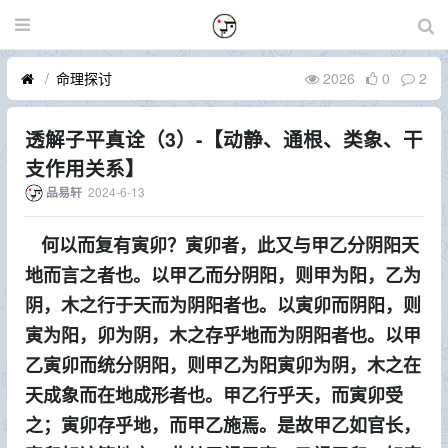
命理探讨
2026
0
2
透解子平真诠（3）-【动静、通根、类象、干
支作用关系】
2024-6-13
品易轩
何以而复有寅卯？寅卯者，此又与甲乙分阴阳天
地而言之者也。以甲乙而分阴阳，则甲为阳，乙为
阴，木之行于天而为阴阳者也。以寅卯而阴阳，则
寅为阳，卯为阴，木之存乎地而为阴阳者也。以甲
乙寅卯而统分阴阳，则甲乙为阳寅卯为阴，木之在
天成象而在地成形者也。甲乙行乎天，而寅卯受
之；寅卯存乎地，而甲乙施焉。是故甲乙如官长，