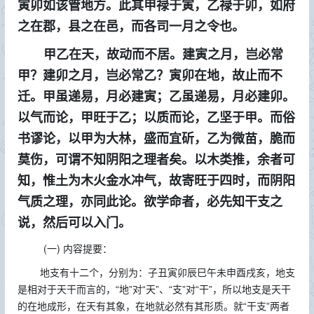
寅卯如该管地方。此其甲禄于寅，乙禄于卯，如府
之在郡，县之在邑，而各司一月之令也。
甲乙在天，故动而不居。建寅之月，岂必常
甲？建卯之月，岂必常乙？寅卯在地，故止而不
迁。甲虽递易，月必建寅；乙虽递易，月必建卯。
以气而论，甲旺于乙；以质而论，乙坚于甲。而俗
书谬论，以甲为大林，盛而宜斫，乙为微苗，脆而
莫伤，可谓不知阴阳之理者矣。以木类推，余者可
知，惟土为木火金水冲气，故寄旺于四时，而阴阳
气质之理，亦同此论。欲学命者，必先知干支之
说，然后可以入门。
(一)
内容提要：
地支有十二个，分别为：子丑寅卯辰巳午未申酉戌亥，地支
是相对于天干而言的，“地”对“天”、“支”对“干”，所以地支是天干
的在地成形，在天有其象，在地就必然有其形质。就“干支”两者