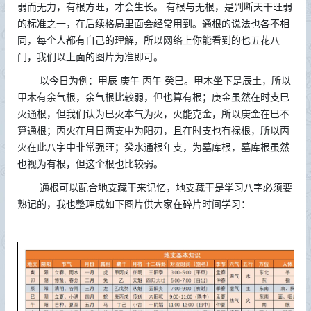
弱而无力，有根方旺，才会生长。
有根与无根，是判断天干旺弱
的标准之一，在后续格局里面会经常用到。通根的说法也各不相
同，每个人都有自己的理解，所以网络上你能看到的也五花八
门，我们以上面的图片为准即可。
以今日为例：甲辰
庚午
丙午
癸巳。甲木坐下是辰土，所以
甲木有余气根，余气根比较弱，但也算有根；庚金虽然在时支巳
火通根，但我们认为巳火本气为火，火能克金，所以庚金在巳不
算通根；丙火在月日两支中为阳刃，且在时支也有禄根，所以丙
火在此八字中非常强旺；癸水通根年支，为墓库根，墓库根虽然
也视为有根，但这个根也比较弱。
通根可以配合地支藏干来记忆，地支藏干是学习八字必须要
熟记的，我也整理成如下图片供大家在碎片时间学习：