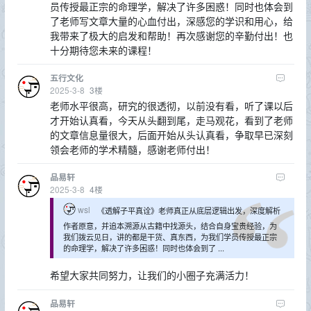
员传授最正宗的命理学，解决了许多困惑！同时也体会到
了老师写文章大量的心血付出，深感您的学识和用心，给
我带来了极大的启发和帮助！再次感谢您的辛勤付出！也
十分期待您未来的课程！
五行文化
2025-3-8
3
楼
老师水平很高，研究的很透彻，以前没有看，听了课以后
才开始认真看，今天从头翻到尾，走马观花，看到了老师
的文章信息量很大，后面开始从头认真看，争取早已深刻
领会老师的学术精髓，感谢老师付出！
品易轩
2025-3-8
4
楼
wsl
《透解子平真诠》老师真正从底层逻辑出发，深度解析
作者原意，并追本溯源从古籍中找源头，结合自身宝贵经验，为
我们拨云见日，讲的都是干货、真东西，为我们学员传授最正宗
的命理学，解决了许多困惑！同时也体会到了 ...
希望大家共同努力，让我们的小圈子充满活力！
品易轩