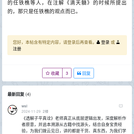
的任铁樵等人，在注解《滴天髓》的时候所提出
的，那只是任铁樵的观点而已。
您好，本帖含有特定内容，请登录后再查看。
登录
或
注册
收藏
3
回复
最新回复
(
4
)
wsl
2024-11-29
2
楼
《透解子平真诠》老师真正从底层逻辑出发，深度解析作
者原意，并追本溯源从古籍中找源头，结合自身宝贵经
验，为我们拨云见日，讲的都是干货、真东西，为我们学