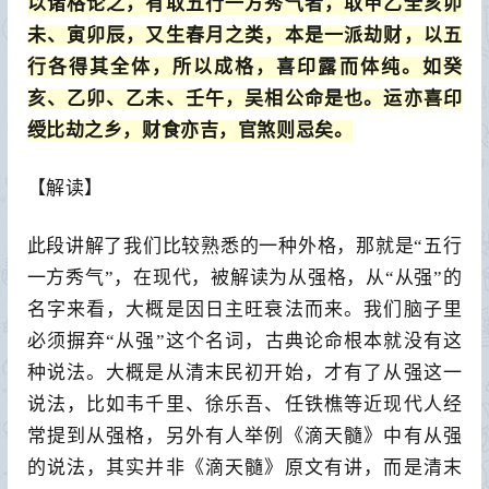
以诸格论之，有取五行一方秀气者，取甲乙全亥卯
未、寅卯辰，又生春月之类，本是一派劫财，以五
行各得其全体，所以成格，喜印露而体纯。如癸
亥、乙卯、乙未、壬午，吴相公命是也。运亦喜印
绶比劫之乡，财食亦吉，官煞则忌矣。
【解读】
此段讲解了我们比较熟悉的一种外格，那就是“五行
一方秀气”，在现代，被解读为从强格，从“从强”的
名字来看，大概是因日主旺衰法而来。我们脑子里
必须摒弃“从强”这个名词，古典论命根本就没有这
种说法。大概是从清末民初开始，才有了从强这一
说法，比如韦千里、徐乐吾、任铁樵等近现代人经
常提到从强格，另外有人举例《滴天髓》中有从强
的说法，其实并非《滴天髓》原文有讲，而是清末