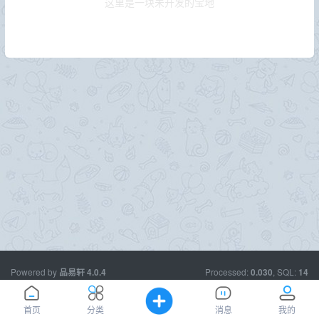
这里是一块未开发的宝地
Powered by
Processed:
, SQL:
品易轩
4.0.4
0.030
14
欢迎您，我们一起前行。--
品易轩：
www.usece.com
首页
分类
消息
我的