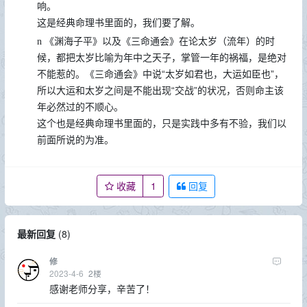
响。
这是经典命理书里面的，我们要了解。
《渊海子平》以及《三命通会》在论太岁（流年）的时
n
候，都把太岁比喻为年中之天子，掌管一年的祸福，是绝对
不能惹的。《三命通会》中说“太岁如君也，大运如臣也”，
所以大运和太岁之间是不能出现“交战”的状况，否则命主该
年必然过的不顺心。
这个也是经典命理书里面的，只是实践中多有不验，我们以
前面所说的为准。
收藏
1
回复
最新回复
(
8
)
修
2023-4-6
2
楼
感谢老师分享，辛苦了！