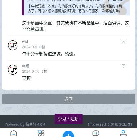
十年就要搬一次家，有的搬到好的环境去了，有的搬到差的环境
去了，有的人怎么搬都是好环境，有的人每搬家一次都是灾难。
这个是重中之重，其实我也在不断验证中，后面讲课，这
个会着重讲。
wsl
2024-9-9
8
楼
每个分享都价值连城，感谢。
申通
2024-9-15
9
楼
顶顶
返回
登录 / 注册
Powered by
Processed:
, SQL:
品易轩
4.0.4
0.016
33
欢迎您，我们一起前行。--
品易轩：
www.usece.com