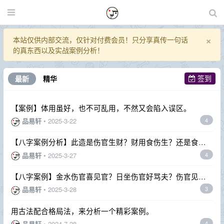
×
本站仅供内部交流，仅针对付费会员！只分享真传一句话
的真东西以及实战案例分析！
签到
最新
精华
【案例】体用虽好，也不可乱用，不然又会陷入误区。
品易轩
•
2025-3-22
4
【八字案例分析】此造是伤官生财？财用食伤生？还是食伤
制煞？
品易轩
•
2025-3-27
4
【八字案例】金水伤官喜见官？日坐伤官好骂夫？伤官见官
还是制杀？
品易轩
•
2025-3-28
3
用古法配合格局法，来分析一个精彩案例。
品易轩
•
2024-7-28
4