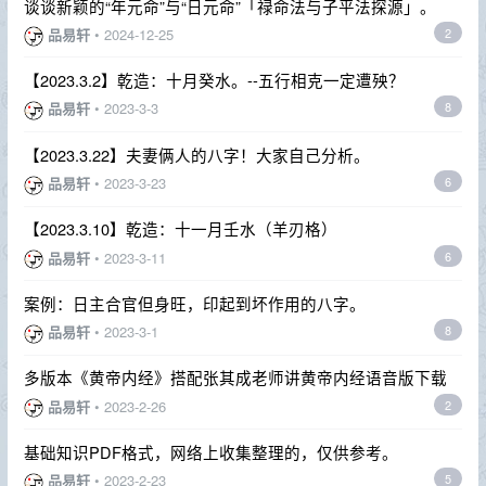
谈谈新颖的“年元命”与“日元命”「禄命法与子平法探源」。
品易轩
•
2024-12-25
2
【2023.3.2】乾造：十月癸水。--五行相克一定遭殃？
品易轩
•
2023-3-3
8
【2023.3.22】夫妻俩人的八字！大家自己分析。
品易轩
•
2023-3-23
6
【2023.3.10】乾造：十一月壬水（羊刃格）
品易轩
•
2023-3-11
6
案例：日主合官但身旺，印起到坏作用的八字。
品易轩
•
2023-3-1
8
多版本《黄帝内经》搭配张其成老师讲黄帝内经语音版下载
品易轩
•
2023-2-26
2
基础知识PDF格式，网络上收集整理的，仅供参考。
品易轩
•
2023-2-23
5